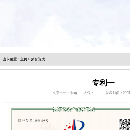
当前位置：
主页
>
荣誉资质
专利一
文章出处：未知
人气：
发表时间：2025-08