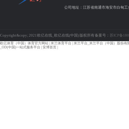
公司地址：江苏省南通市海安市白甸工
Copyright &copy; 2021 欧亿在线_欧亿在线(中国) 版权所有 备案号：
苏ICP备180
欧亿体育（中国）体育官方网站
|
米兰体育平台
|
米兰平台_米兰平台（中国）股份有
_OD(中国)一站式服务平台
|
安博首页
|